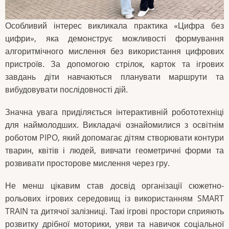
Особливий інтерес викликала практика «Цифра без
цифри», яка демонструє можливості формування
алгоритмічного мислення без використання цифрових
пристроїв. За допомогою стрілок, карток та ігрових
завдань діти навчаються планувати маршрути та
вибудовувати послідовності дій.
Значна увага приділяється інтерактивній робототехніці
для наймолодших. Викладачі ознайомилися з освітнім
роботом PIPO, який допомагає дітям створювати контури
тварин, квітів і людей, вивчати геометричні форми та
розвивати просторове мислення через гру.
Не менш цікавим став досвід організації сюжетно-
рольових ігрових середовищ із використанням SMART
TRAIN та дитячої залізниці. Такі ігрові простори сприяють
розвитку дрібної моторики, уяви та навичок соціальної