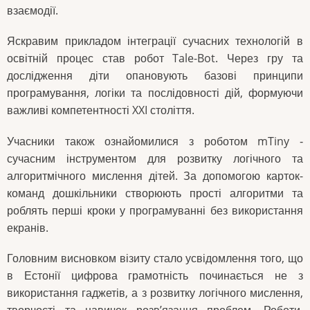
взаємодії.
Яскравим прикладом інтеграції сучасних технологій в
освітній процес став робот Tale-Bot. Через гру та
дослідження діти опановують базові принципи
програмування, логіки та послідовності дій, формуючи
важливі компетентності XXI століття.
Учасники також ознайомилися з роботом mTiny ‑
сучасним інструментом для розвитку логічного та
алгоритмічного мислення дітей. За допомогою карток-
команд дошкільники створюють прості алгоритми та
роблять перші кроки у програмуванні без використання
екранів.
Головним висновком візиту стало усвідомлення того, що
в Естонії цифрова грамотність починається не з
використання гаджетів, а з розвитку логічного мислення,
творчості та навичок розв’язання проблем. Роботи,