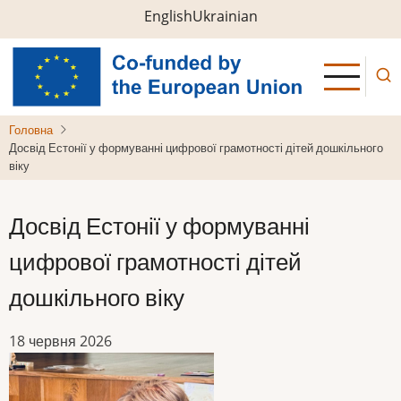
Перейти
English
Ukrainian
до
основного
вмісту
Головна
Досвід Естонії у формуванні цифрової грамотності дітей дошкільного
віку
Досвід Естонії у формуванні
цифрової грамотності дітей
дошкільного віку
18 червня 2026