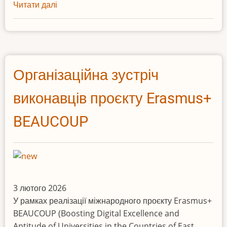
Читати далі
про
Учасники
проєкту
BEAUCOUP
успішно
завершили
Організаційна зустріч
навчальні
курси
виконавців проєкту Erasmus+
BEAUCOUP
3 лютого 2026
У рамках реалізації міжнародного проєкту Erasmus+
BEAUCOUP (Boosting Digital Excellence and
Aptitude of Universities in the Countries of East